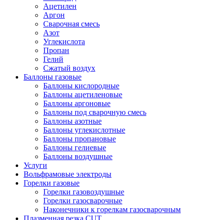
Ацетилен
Аргон
Сварочная смесь
Азот
Углекислота
Пропан
Гелий
Сжатый воздух
Баллоны газовые
Баллоны кислородные
Баллоны ацетиленовые
Баллоны аргоновые
Баллоны под сварочную смесь
Баллоны азотные
Баллоны углекислотные
Баллоны пропановые
Баллоны гелиевые
Баллоны воздушные
Услуги
Вольфрамовые электроды
Горелки газовые
Горелки газовоздушные
Горелки газосварочные
Наконечники к горелкам газосварочным
Плазменная резка CUT