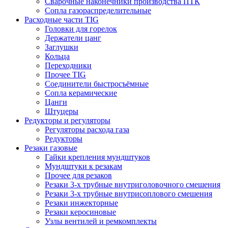
Сварочные наконечники производства ПТК
Сопла газораспределительные
Расходные части TIG
Головки для горелок
Держатели цанг
Заглушки
Кольца
Переходники
Прочее TIG
Соединители быстросъёмные
Сопла керамические
Цанги
Штуцеры
Редукторы и регуляторы
Регуляторы расхода газа
Редукторы
Резаки газовые
Гайки крепления мундштуков
Мундштуки к резакам
Прочее для резаков
Резаки 3-х трубные внутриголовочного смешения
Резаки 3-х трубные внутрисоплового смешения
Резаки инжекторные
Резаки керосиновые
Узлы вентилей и ремкомплекты