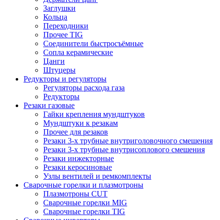
Заглушки
Кольца
Переходники
Прочее TIG
Соединители быстросъёмные
Сопла керамические
Цанги
Штуцеры
Редукторы и регуляторы
Регуляторы расхода газа
Редукторы
Резаки газовые
Гайки крепления мундштуков
Мундштуки к резакам
Прочее для резаков
Резаки 3-х трубные внутриголовочного смешения
Резаки 3-х трубные внутрисоплового смешения
Резаки инжекторные
Резаки керосиновые
Узлы вентилей и ремкомплекты
Сварочные горелки и плазмотроны
Плазмотроны CUT
Сварочные горелки MIG
Сварочные горелки TIG