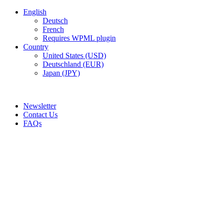
English
Deutsch
French
Requires WPML plugin
Country
United States (USD)
Deutschland (EUR)
Japan (JPY)
ADD ANYTHING HERE OR JUST REMOVE IT…
Newsletter
Contact Us
FAQs