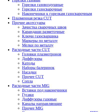
Горелки газовые
Горелки газовоздушные
Горелки газосварочные
Наконечники к горелкам газосварочным
Плазменная резка CUT
Прочие аксессуары
Зачистка сварочных швов
Карандаши разметочные
Ключи газосварщика
Маркеры по металлу
Мелки по металлу
Расходные части CUT
Головки плазмотронов
Диффузоры
Катоды
Наборы балеринок
Насадки
Прочее CUT
Сопла
Расходные части MIG
Вставки под наконечники
Гусаки
Диффузоры газовые
Каналы направляющие
Прочее MIG