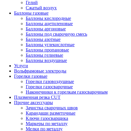
Гелий
Сжатый воздух
Баллоны газовые
Баллоны кислородные
Баллоны ацетиленовые
Баллоны аргоновые
Баллоны под сварочную смесь
Баллоны азотные
Баллоны углекислотные
Баллоны пропановые
Баллоны гелиевые
Баллоны воздушные
Услуги
Вольфрамовые электроды
Горелки газовые
Горелки газовоздушные
Горелки газосварочные
Наконечники к горелкам газосварочным
Плазменная резка CUT
Прочие аксессуары
Зачистка сварочных швов
Карандаши разметочные
Ключи газосварщика
Маркеры по металлу
Мелки по металлу