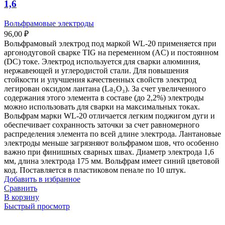
1,6
Вольфрамовые электроды
96,00
₽
Вольфрамовый электрод под маркой WL-20 применяется при
аргонодуговой сварке TIG на переменном (AC) и постоянном
(DC) токе. Электрод используется для сварки алюминия,
нержавеющей и углеродистой стали. Для повышения
стойкости и улучшения качественных свойств электрод
легирован оксидом лантана (La₂O₃). За счет увеличенного
содержания этого элемента в составе (до 2,2%) электроды
можно использовать для сварки на максимальных токах.
Вольфрам марки WL-20 отличается легким поджигом дуги и
обеспечивает сохранность заточки за счет равномерного
распределения элемента по всей длине электрода. Лантановые
электроды меньше загрязняют вольфрамом шов, что особенно
важно при финишных сварных швах. Диаметр электрода 1,6
мм, длина электрода 175 мм. Вольфрам имеет синий цветовой
код. Поставляется в пластиковом пенале по 10 штук.
Добавить в избранное
Сравнить
В корзину
Быстрый просмотр