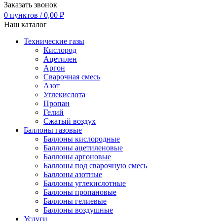
Заказать звонок
0
пунктов
/
0,00
₽
Наш каталог
Технические газы
Кислород
Ацетилен
Аргон
Сварочная смесь
Азот
Углекислота
Пропан
Гелий
Сжатый воздух
Баллоны газовые
Баллоны кислородные
Баллоны ацетиленовые
Баллоны аргоновые
Баллоны под сварочную смесь
Баллоны азотные
Баллоны углекислотные
Баллоны пропановые
Баллоны гелиевые
Баллоны воздушные
Услуги