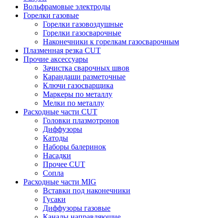
Вольфрамовые электроды
Горелки газовые
Горелки газовоздушные
Горелки газосварочные
Наконечники к горелкам газосварочным
Плазменная резка CUT
Прочие аксессуары
Зачистка сварочных швов
Карандаши разметочные
Ключи газосварщика
Маркеры по металлу
Мелки по металлу
Расходные части CUT
Головки плазмотронов
Диффузоры
Катоды
Наборы балеринок
Насадки
Прочее CUT
Сопла
Расходные части MIG
Вставки под наконечники
Гусаки
Диффузоры газовые
Каналы направляющие