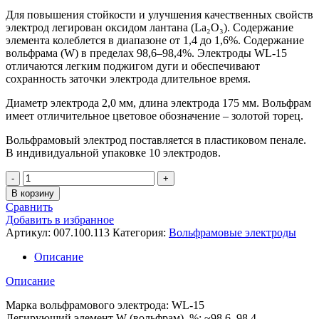
Для повышения стойкости и улучшения качественных свойств
электрод легирован оксидом лантана (La₂O₃). Содержание
элемента колеблется в диапазоне от 1,4 до 1,6%. Содержание
вольфрама (W) в пределах 98,6–98,4%. Электроды WL-15
отличаются легким поджигом дуги и обеспечивают
сохранность заточки электрода длительное время.
Диаметр электрода 2,0 мм, длина электрода 175 мм. Вольфрам
имеет отличительное цветовое обозначение – золотой торец.
Вольфрамовый электрод поставляется в пластиковом пенале.
В индивидуальной упаковке 10 электродов.
Количество
Электрод
В корзину
вольфрамовый
Сравнить
ПТК
Добавить в избранное
WL-
Артикул:
007.100.113
Категория:
Вольфрамовые электроды
15-
175мм
Описание
Ø
2,0
Описание
Марка вольфрамового электрода: WL-15
Легирующий элемент W (вольфрам), %: ~98,6–98,4