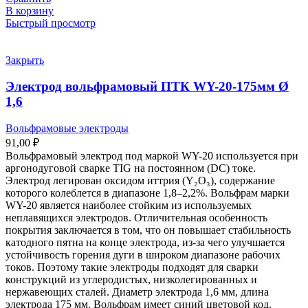
В корзину
Быстрый просмотр
Закрыть
Электрод вольфрамовый ПТК WY-20-175мм Ø
1,6
Вольфрамовые электроды
91,00
₽
Вольфрамовый электрод под маркой WY-20 используется при
аргонодуговой сварке TIG на постоянном (DC) токе.
Электрод легирован оксидом иттрия (Y₂O₃), содержание
которого колеблется в диапазоне 1,8–2,2%. Вольфрам марки
WY-20 является наиболее стойким из используемых
неплавящихся электродов. Отличительная особенность
покрытия заключается в том, что он повышает стабильность
катодного пятна на конце электрода, из-за чего улучшается
устойчивость горения дуги в широком диапазоне рабочих
токов. Поэтому такие электроды подходят для сварки
конструкций из углеродистых, низколегированных и
нержавеющих сталей. Диаметр электрода 1,6 мм, длина
электрода 175 мм. Вольфрам имеет синий цветовой код.