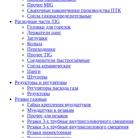
Прочее MIG
Сварочные наконечники производства ПТК
Сопла газораспределительные
Расходные части TIG
Головки для горелок
Держатели цанг
Заглушки
Кольца
Переходники
Прочее TIG
Соединители быстросъёмные
Сопла керамические
Цанги
Штуцеры
Редукторы и регуляторы
Регуляторы расхода газа
Редукторы
Резаки газовые
Гайки крепления мундштуков
Мундштуки к резакам
Прочее для резаков
Резаки 3-х трубные внутриголовочного смешения
Резаки 3-х трубные внутрисоплового смешения
Резаки инжекторные
Резаки керосиновые