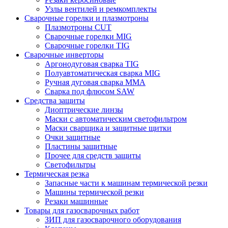
Узлы вентилей и ремкомплекты
Сварочные горелки и плазмотроны
Плазмотроны CUT
Сварочные горелки MIG
Сварочные горелки TIG
Сварочные инверторы
Аргонодуговая сварка TIG
Полуавтоматическая сварка MIG
Ручная дуговая сварка MMA
Сварка под флюсом SAW
Средства защиты
Диоптрические линзы
Маски с автоматическим светофильтром
Маски сварщика и защитные щитки
Очки защитные
Пластины защитные
Прочее для средств защиты
Светофильтры
Термическая резка
Запасные части к машинам термической резки
Машины термической резки
Резаки машинные
Товары для газосварочных работ
ЗИП для газосварочного оборудования