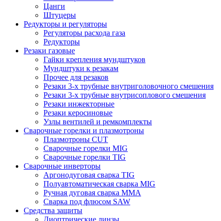
Цанги
Штуцеры
Редукторы и регуляторы
Регуляторы расхода газа
Редукторы
Резаки газовые
Гайки крепления мундштуков
Мундштуки к резакам
Прочее для резаков
Резаки 3-х трубные внутриголовочного смешения
Резаки 3-х трубные внутрисоплового смешения
Резаки инжекторные
Резаки керосиновые
Узлы вентилей и ремкомплекты
Сварочные горелки и плазмотроны
Плазмотроны CUT
Сварочные горелки MIG
Сварочные горелки TIG
Сварочные инверторы
Аргонодуговая сварка TIG
Полуавтоматическая сварка MIG
Ручная дуговая сварка MMA
Сварка под флюсом SAW
Средства защиты
Диоптрические линзы