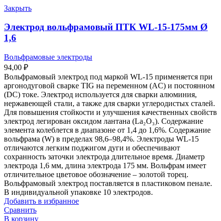
Закрыть
Электрод вольфрамовый ПТК WL-15-175мм Ø
1,6
Вольфрамовые электроды
94,00
₽
Вольфрамовый электрод под маркой WL-15 применяется при
аргонодуговой сварке TIG на переменном (AC) и постоянном
(DC) токе. Электрод используется для сварки алюминия,
нержавеющей стали, а также для сварки углеродистых сталей.
Для повышения стойкости и улучшения качественных свойств
электрод легирован оксидом лантана (La₂O₃). Содержание
элемента колеблется в диапазоне от 1,4 до 1,6%. Содержание
вольфрама (W) в пределах 98,6–98,4%. Электроды WL-15
отличаются легким поджигом дуги и обеспечивают
сохранность заточки электрода длительное время. Диаметр
электрода 1,6 мм, длина электрода 175 мм. Вольфрам имеет
отличительное цветовое обозначение – золотой торец.
Вольфрамовый электрод поставляется в пластиковом пенале.
В индивидуальной упаковке 10 электродов.
Добавить в избранное
Сравнить
В корзину