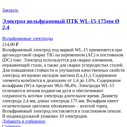
Закрыть
Электрод вольфрамовый ПТК WL-15-175мм Ø
2,4
Вольфрамовые электроды
214,00
₽
Вольфрамовый электрод под маркой WL-15 применяется при
аргонодуговой сварке TIG на переменном (AC) и постоянном
(DC) токе. Электрод используется для сварки алюминия,
нержавеющей стали, а также для сварки углеродистых сталей.
Для повышения стойкости и улучшения качественных свойств
электрод легирован оксидом лантана (La₂O₃). Содержание
элемента колеблется в диапазоне от 1,4 до 1,6%. Содержание
вольфрама (W) в пределах 98,6–98,4%. Электроды WL-15
отличаются легким поджигом дуги и обеспечивают
сохранность заточки электрода длительное время. Диаметр
электрода 2,4 мм, длина электрода 175 мм. Вольфрам имеет
отличительное цветовое обозначение – золотой торец.
Вольфрамовый электрод поставляется в пластиковом пенале.
В индивидуальной упаковке 10 электродов.
Добавить в избранное
Сравнить