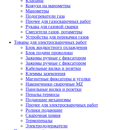
Клапаны
Кожухи на манометры
Манометры
Подогреватели газа
Прочее для газосварочных работ
Рукава для газовой сварки
Смесители газов, ротаметры
Устройства для перекачки газов
Товары для электросварочных работ
Блок жидкостного охлаждения
Блок подачи проволоки
Зажимы ручные с фиксатором
Зажимы ручные с фиксатором
Кабельные вилки и розетки
Клеммы заземления
Магнитные фиксаторы и уголки
Наконечники сварочные MZ
Панельные вилки и розетки
Пеналы-термосы
Подающие механизмы
Прочее для электросварочных работ
Ролики подающие
Сварочная химия
Термопеналы
Электрододержатели