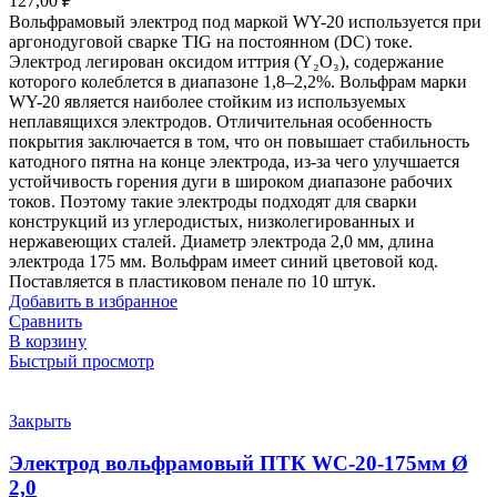
127,00
₽
Вольфрамовый электрод под маркой WY-20 используется при
аргонодуговой сварке TIG на постоянном (DC) токе.
Электрод легирован оксидом иттрия (Y₂O₃), содержание
которого колеблется в диапазоне 1,8–2,2%. Вольфрам марки
WY-20 является наиболее стойким из используемых
неплавящихся электродов. Отличительная особенность
покрытия заключается в том, что он повышает стабильность
катодного пятна на конце электрода, из-за чего улучшается
устойчивость горения дуги в широком диапазоне рабочих
токов. Поэтому такие электроды подходят для сварки
конструкций из углеродистых, низколегированных и
нержавеющих сталей. Диаметр электрода 2,0 мм, длина
электрода 175 мм. Вольфрам имеет синий цветовой код.
Поставляется в пластиковом пенале по 10 штук.
Добавить в избранное
Сравнить
В корзину
Быстрый просмотр
Закрыть
Электрод вольфрамовый ПТК WС-20-175мм Ø
2,0