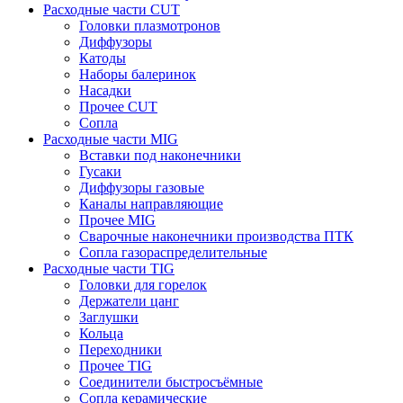
Расходные части CUT
Головки плазмотронов
Диффузоры
Катоды
Наборы балеринок
Насадки
Прочее CUT
Сопла
Расходные части MIG
Вставки под наконечники
Гусаки
Диффузоры газовые
Каналы направляющие
Прочее MIG
Сварочные наконечники производства ПТК
Сопла газораспределительные
Расходные части TIG
Головки для горелок
Держатели цанг
Заглушки
Кольца
Переходники
Прочее TIG
Соединители быстросъёмные
Сопла керамические