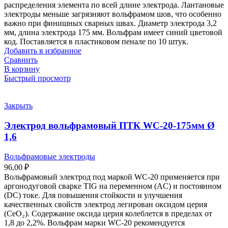
распределения элемента по всей длине электрода. Лантановые
электроды меньше загрязняют вольфрамом шов, что особенно
важно при финишных сварных швах. Диаметр электрода 3,2
мм, длина электрода 175 мм. Вольфрам имеет синий цветовой
код. Поставляется в пластиковом пенале по 10 штук.
Добавить в избранное
Сравнить
В корзину
Быстрый просмотр
Закрыть
Электрод вольфрамовый ПТК WС-20-175мм Ø
1,6
Вольфрамовые электроды
96,00
₽
Вольфрамовый электрод под маркой WС-20 применяется при
аргонодуговой сварке TIG на переменном (AC) и постоянном
(DC) токе. Для повышения стойкости и улучшения
качественных свойств электрод легирован оксидом церия
(CeO₂). Содержание оксида церия колеблется в пределах от
1,8 до 2,2%. Вольфрам марки WС-20 рекомендуется