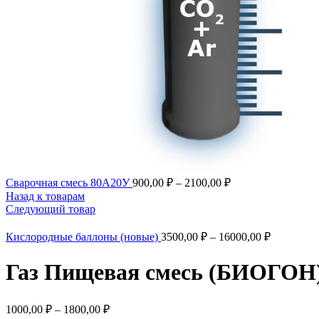
Сварочная смесь 80А20У
900,00
₽
–
2100,00
₽
Назад к товарам
Следующий товар
Кислородные баллоны (новые)
3500,00
₽
–
16000,00
₽
Газ Пищевая смесь (БИОГОН
1000,00
₽
–
1800,00
₽