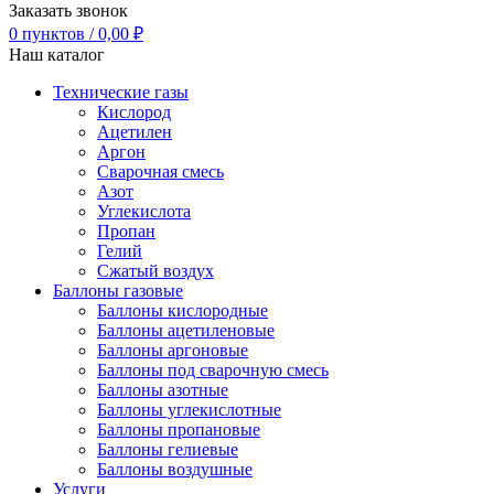
Заказать звонок
0
пунктов
/
0,00
₽
Наш каталог
Технические газы
Кислород
Ацетилен
Аргон
Сварочная смесь
Азот
Углекислота
Пропан
Гелий
Сжатый воздух
Баллоны газовые
Баллоны кислородные
Баллоны ацетиленовые
Баллоны аргоновые
Баллоны под сварочную смесь
Баллоны азотные
Баллоны углекислотные
Баллоны пропановые
Баллоны гелиевые
Баллоны воздушные
Услуги