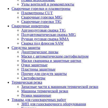
Узлы вентилей и ремкомплекты
Сварочные горелки и плазмотроны
Плазмотроны CUT
Сварочные горелки MIG
Сварочные горелки TIG
Сварочные инверторы
Аргонодуговая сварка TIG
Полуавтоматическая сварка MIG
Ручная дуговая сварка MMA
Сварка под флюсом SAW
Средства защиты
Диоптрические линзы
Маски с автоматическим светофильтром
Маски сварщика и защитные щитки
Очки защитные
Пластины защитные
Прочее для средств защиты
Светофильтры
Термическая резка
Запасные части к машинам термической резки
Машины термической резки
Резаки машинные
Товары для газосварочных работ
ЗИП для газосварочного оборудования