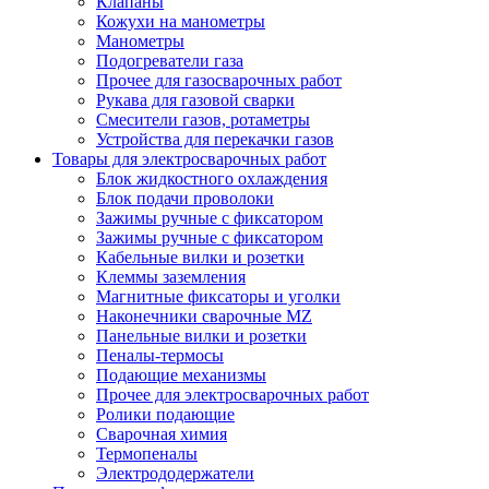
Клапаны
Кожухи на манометры
Манометры
Подогреватели газа
Прочее для газосварочных работ
Рукава для газовой сварки
Смесители газов, ротаметры
Устройства для перекачки газов
Товары для электросварочных работ
Блок жидкостного охлаждения
Блок подачи проволоки
Зажимы ручные с фиксатором
Зажимы ручные с фиксатором
Кабельные вилки и розетки
Клеммы заземления
Магнитные фиксаторы и уголки
Наконечники сварочные MZ
Панельные вилки и розетки
Пеналы-термосы
Подающие механизмы
Прочее для электросварочных работ
Ролики подающие
Сварочная химия
Термопеналы
Электрододержатели