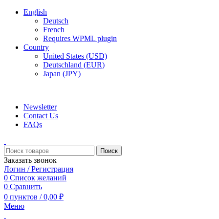
English
Deutsch
French
Requires WPML plugin
Country
United States (USD)
Deutschland (EUR)
Japan (JPY)
ADD ANYTHING HERE OR JUST REMOVE IT…
Newsletter
Contact Us
FAQs
Поиск
Заказать звонок
Логин / Регистрация
0
Список желаний
0
Сравнить
0
пунктов
/
0,00
₽
Меню