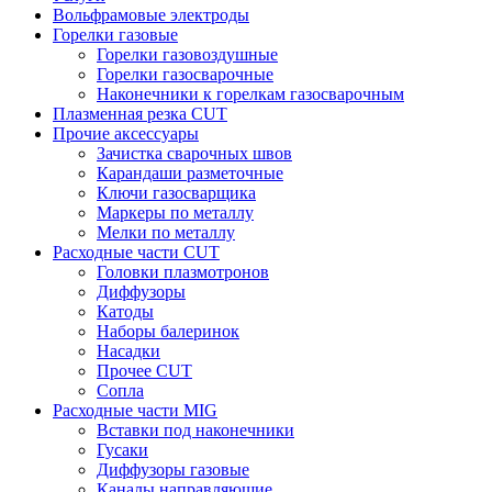
Вольфрамовые электроды
Горелки газовые
Горелки газовоздушные
Горелки газосварочные
Наконечники к горелкам газосварочным
Плазменная резка CUT
Прочие аксессуары
Зачистка сварочных швов
Карандаши разметочные
Ключи газосварщика
Маркеры по металлу
Мелки по металлу
Расходные части CUT
Головки плазмотронов
Диффузоры
Катоды
Наборы балеринок
Насадки
Прочее CUT
Сопла
Расходные части MIG
Вставки под наконечники
Гусаки
Диффузоры газовые
Каналы направляющие