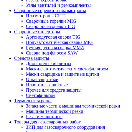
Узлы вентилей и ремкомплекты
Сварочные горелки и плазмотроны
Плазмотроны CUT
Сварочные горелки MIG
Сварочные горелки TIG
Сварочные инверторы
Аргонодуговая сварка TIG
Полуавтоматическая сварка MIG
Ручная дуговая сварка MMA
Сварка под флюсом SAW
Средства защиты
Диоптрические линзы
Маски с автоматическим светофильтром
Маски сварщика и защитные щитки
Очки защитные
Пластины защитные
Прочее для средств защиты
Светофильтры
Термическая резка
Запасные части к машинам термической резки
Машины термической резки
Резаки машинные
Товары для газосварочных работ
ЗИП для газосварочного оборудования