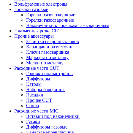
Вольфрамовые электроды
Горелки газовые
Горелки газовоздушные
Горелки газосварочные
Наконечники к горелкам газосварочным
Плазменная резка CUT
Прочие аксессуары
Зачистка сварочных швов
Карандаши разметочные
Ключи газосварщика
Маркеры по металлу
Мелки по металлу
Расходные части CUT
Головки плазмотронов
Диффузоры
Катоды
Наборы балеринок
Насадки
Прочее CUT
Сопла
Расходные части MIG
Вставки под наконечники
Гусаки
Диффузоры газовые
Каналы направляющие