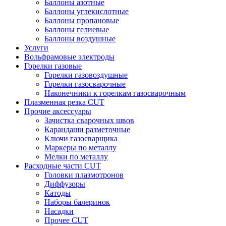
Баллоны азотные
Баллоны углекислотные
Баллоны пропановые
Баллоны гелиевые
Баллоны воздушные
Услуги
Вольфрамовые электроды
Горелки газовые
Горелки газовоздушные
Горелки газосварочные
Наконечники к горелкам газосварочным
Плазменная резка CUT
Прочие аксессуары
Зачистка сварочных швов
Карандаши разметочные
Ключи газосварщика
Маркеры по металлу
Мелки по металлу
Расходные части CUT
Головки плазмотронов
Диффузоры
Катоды
Наборы балеринок
Насадки
Прочее CUT