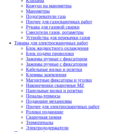
Клапаны
Кожухи на манометры
Манометры
Подогреватели газа
Прочее для газосварочных работ
Рукава для газовой сварки
Смесители газов, ротаметры
Устройства для перекачки газов
Товары для электросварочных работ
Блок жидкостного охлаждения
Блок подачи проволоки
Зажимы ручные с фиксатором
Зажимы ручные с фиксатором
Кабельные вилки и розетки
Клеммы заземления
Магнитные фиксаторы и уголки
Наконечники сварочные MZ
Панельные вилки и розетки
Пеналы-термосы
Подающие механизмы
Прочее для электросварочных работ
Ролики подающие
Сварочная химия
Термопеналы
Электрододержатели