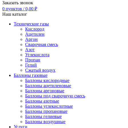
Заказать звонок
0
пунктов
/
0,00
₽
Наш каталог
Технические газы
Кислород
Ацетилен
Аргон
Сварочная смесь
Азот
Углекислота
Пропан
Гелий
Сжатый воздух
Баллоны газовые
Баллоны кислородные
Баллоны ацетиленовые
Баллоны аргоновые
Баллоны под сварочную смесь
Баллоны азотные
Баллоны углекислотные
Баллоны пропановые
Баллоны гелиевые
Баллоны воздушные
Услуги