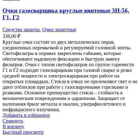
Очки газосварщика круглые винтовые 3Н-56,
Г1, Г2
Средства защиты
,
Очки защитные
338,00
₽
Круглые очки состоят из двух металлических оправ,
соединенных перемычкой и регулируемой головной ленты.
Светофильтры в оправах закреплены гайками, которые
обеспечивают надежную фиксацию и быструю замену
фильтров. Очки с типом светофильтров по группе горючести
Г1 и Г2 подходят газосварщикам при газовой сварке и резке
средней мощности и электросварщикам при работе на
открытых площадках. Стекла в очках не преломляют свет и не
дают отблесков при работе с газосварочными горелками и
резаками. Основное преимущество стекла – стойкость к
механическим повреждениям и царапинам. Защищает от
налипания брызг металла и окалин, ультрафиолетового и
инфракрасного излучения.
Добавить в избранное
Сравнить
В корзину
Быстрый просмотр