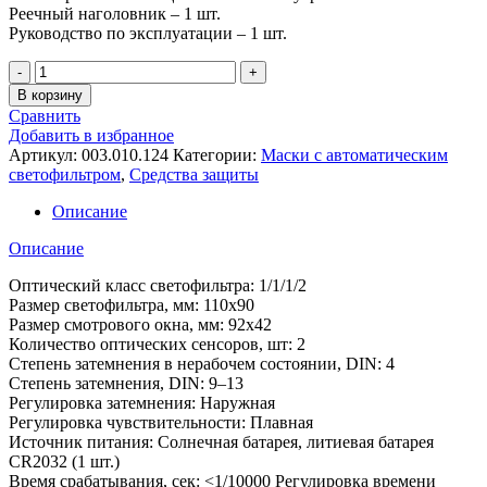
Реечный наголовник – 1 шт.
Руководство по эксплуатации – 1 шт.
Количество
Маска
В корзину
сварщика
Сравнить
хамелеон
Добавить в избранное
ТИП
Артикул:
003.010.124
Категории:
Маски с автоматическим
II,
светофильтром
,
Средства защиты
SK
10
Описание
TC,
чёрная
Описание
Оптический класс светофильтра: 1/1/1/2
Размер светофильтра, мм: 110х90
Размер смотрового окна, мм: 92х42
Количество оптических сенсоров, шт: 2
Степень затемнения в нерабочем состоянии, DIN: 4
Степень затемнения, DIN: 9–13
Регулировка затемнения: Наружная
Регулировка чувствительности: Плавная
Источник питания: Солнечная батарея, литиевая батарея
CR2032 (1 шт.)
Время срабатывания, сек: <1/10000 Регулировка времени