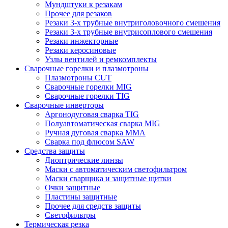
Мундштуки к резакам
Прочее для резаков
Резаки 3-х трубные внутриголовочного смешения
Резаки 3-х трубные внутрисоплового смешения
Резаки инжекторные
Резаки керосиновые
Узлы вентилей и ремкомплекты
Сварочные горелки и плазмотроны
Плазмотроны CUT
Сварочные горелки MIG
Сварочные горелки TIG
Сварочные инверторы
Аргонодуговая сварка TIG
Полуавтоматическая сварка MIG
Ручная дуговая сварка MMA
Сварка под флюсом SAW
Средства защиты
Диоптрические линзы
Маски с автоматическим светофильтром
Маски сварщика и защитные щитки
Очки защитные
Пластины защитные
Прочее для средств защиты
Светофильтры
Термическая резка