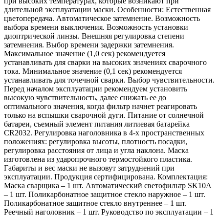
при высоких температурах, которые возникают при
длительной эксплуатации маски. Особенности: Естественная
цветопередача. Автоматическое затемнение. Возможность
выбора времени выключения. Возможность установки
диоптрической линзы. Внешняя регулировка степени
затемнения. Выбор времени задержки затемнения.
Максимальное значение (1,0 сек) рекомендуется
устанавливать для сварки на высоких значениях сварочного
тока. Минимальное значение (0,1 сек) рекомендуется
устанавливать для точечной сварки. Выбор чувствительности.
Перед началом эксплуатации рекомендуем установить
высокую чувствительность, далее снижать ее до
оптимального значения, когда фильтр начнет реагировать
только на вспышки сварочной дуги. Питание от солнечной
батареи, съемный элемент питания литиевая батарейка
CR2032. Регулировка наголовника в 4-х пространственных
положениях: регулировка высоты, плотность посадки,
регулировка расстояния от лица и угла наклона. Маска
изготовлена из ударопрочного термостойкого пластика.
Габариты и вес маски не вызовут затруднений при
эксплуатации. Продукция сертифицирована. Комплектация:
Маска сварщика – 1 шт. Автоматический светофильтр SK10A
– 1 шт. Поликарбонатное защитное стекло наружное – 1 шт.
Поликарбонатное защитное стекло внутреннее – 1 шт.
Реечный наголовник – 1 шт. Руководство по эксплуатации – 1