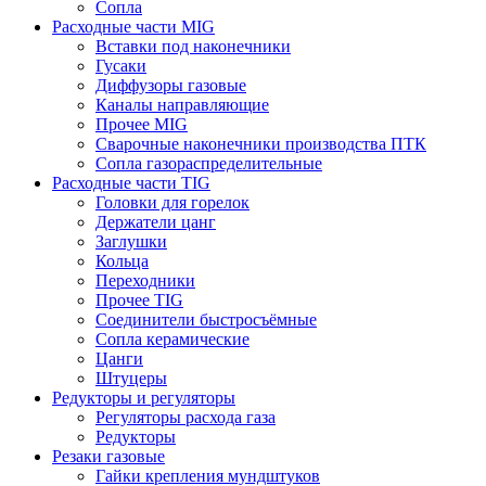
Сопла
Расходные части MIG
Вставки под наконечники
Гусаки
Диффузоры газовые
Каналы направляющие
Прочее MIG
Сварочные наконечники производства ПТК
Сопла газораспределительные
Расходные части TIG
Головки для горелок
Держатели цанг
Заглушки
Кольца
Переходники
Прочее TIG
Соединители быстросъёмные
Сопла керамические
Цанги
Штуцеры
Редукторы и регуляторы
Регуляторы расхода газа
Редукторы
Резаки газовые
Гайки крепления мундштуков