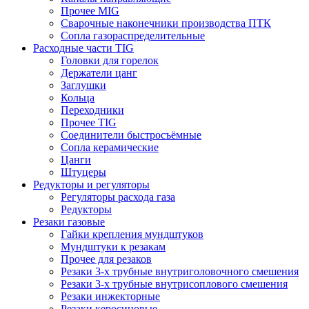
Прочее MIG
Сварочные наконечники производства ПТК
Сопла газораспределительные
Расходные части TIG
Головки для горелок
Держатели цанг
Заглушки
Кольца
Переходники
Прочее TIG
Соединители быстросъёмные
Сопла керамические
Цанги
Штуцеры
Редукторы и регуляторы
Регуляторы расхода газа
Редукторы
Резаки газовые
Гайки крепления мундштуков
Мундштуки к резакам
Прочее для резаков
Резаки 3-х трубные внутриголовочного смешения
Резаки 3-х трубные внутрисоплового смешения
Резаки инжекторные
Резаки керосиновые