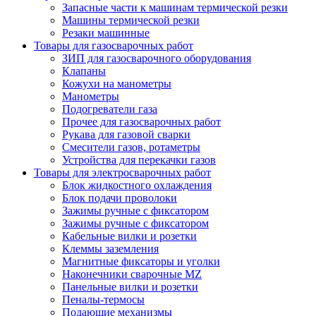
Запасные части к машинам термической резки
Машины термической резки
Резаки машинные
Товары для газосварочных работ
ЗИП для газосварочного оборудования
Клапаны
Кожухи на манометры
Манометры
Подогреватели газа
Прочее для газосварочных работ
Рукава для газовой сварки
Смесители газов, ротаметры
Устройства для перекачки газов
Товары для электросварочных работ
Блок жидкостного охлаждения
Блок подачи проволоки
Зажимы ручные с фиксатором
Зажимы ручные с фиксатором
Кабельные вилки и розетки
Клеммы заземления
Магнитные фиксаторы и уголки
Наконечники сварочные MZ
Панельные вилки и розетки
Пеналы-термосы
Подающие механизмы