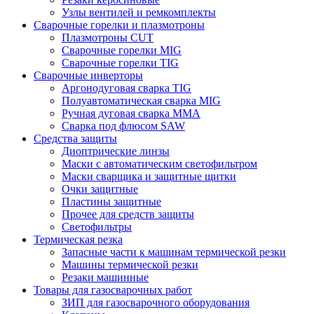
Узлы вентилей и ремкомплекты
Сварочные горелки и плазмотроны
Плазмотроны CUT
Сварочные горелки MIG
Сварочные горелки TIG
Сварочные инверторы
Аргонодуговая сварка TIG
Полуавтоматическая сварка MIG
Ручная дуговая сварка MMA
Сварка под флюсом SAW
Средства защиты
Диоптрические линзы
Маски с автоматическим светофильтром
Маски сварщика и защитные щитки
Очки защитные
Пластины защитные
Прочее для средств защиты
Светофильтры
Термическая резка
Запасные части к машинам термической резки
Машины термической резки
Резаки машинные
Товары для газосварочных работ
ЗИП для газосварочного оборудования