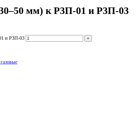
0–50 мм) к Р3П-01 и Р3П-03
01 и Р3П-03
 газовые