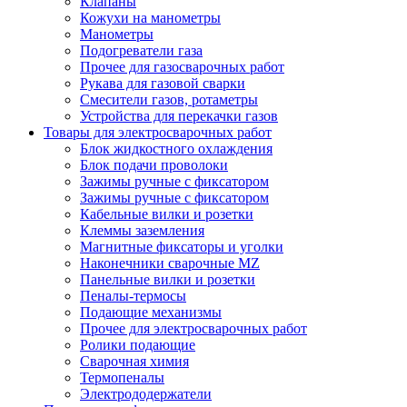
Клапаны
Кожухи на манометры
Манометры
Подогреватели газа
Прочее для газосварочных работ
Рукава для газовой сварки
Смесители газов, ротаметры
Устройства для перекачки газов
Товары для электросварочных работ
Блок жидкостного охлаждения
Блок подачи проволоки
Зажимы ручные с фиксатором
Зажимы ручные с фиксатором
Кабельные вилки и розетки
Клеммы заземления
Магнитные фиксаторы и уголки
Наконечники сварочные MZ
Панельные вилки и розетки
Пеналы-термосы
Подающие механизмы
Прочее для электросварочных работ
Ролики подающие
Сварочная химия
Термопеналы
Электрододержатели