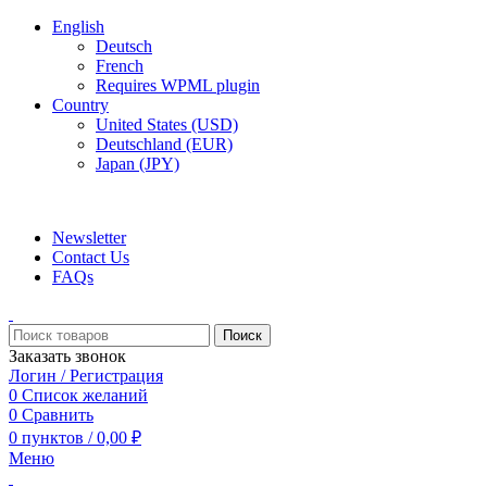
English
Deutsch
French
Requires WPML plugin
Country
United States (USD)
Deutschland (EUR)
Japan (JPY)
ADD ANYTHING HERE OR JUST REMOVE IT…
Newsletter
Contact Us
FAQs
Поиск
Заказать звонок
Логин / Регистрация
0
Список желаний
0
Сравнить
0
пунктов
/
0,00
₽
Меню