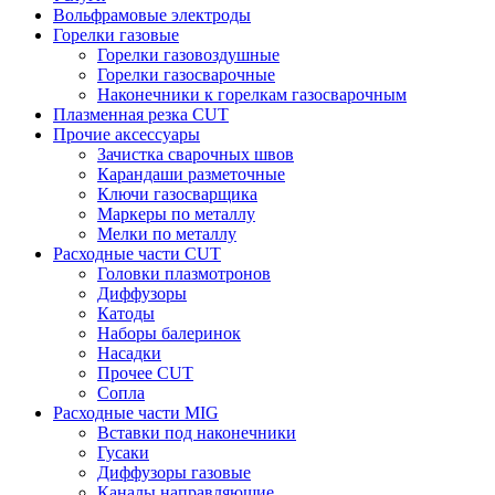
Вольфрамовые электроды
Горелки газовые
Горелки газовоздушные
Горелки газосварочные
Наконечники к горелкам газосварочным
Плазменная резка CUT
Прочие аксессуары
Зачистка сварочных швов
Карандаши разметочные
Ключи газосварщика
Маркеры по металлу
Мелки по металлу
Расходные части CUT
Головки плазмотронов
Диффузоры
Катоды
Наборы балеринок
Насадки
Прочее CUT
Сопла
Расходные части MIG
Вставки под наконечники
Гусаки
Диффузоры газовые
Каналы направляющие