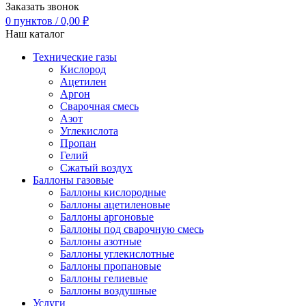
Заказать звонок
0
пунктов
/
0,00
₽
Наш каталог
Технические газы
Кислород
Ацетилен
Аргон
Сварочная смесь
Азот
Углекислота
Пропан
Гелий
Сжатый воздух
Баллоны газовые
Баллоны кислородные
Баллоны ацетиленовые
Баллоны аргоновые
Баллоны под сварочную смесь
Баллоны азотные
Баллоны углекислотные
Баллоны пропановые
Баллоны гелиевые
Баллоны воздушные
Услуги