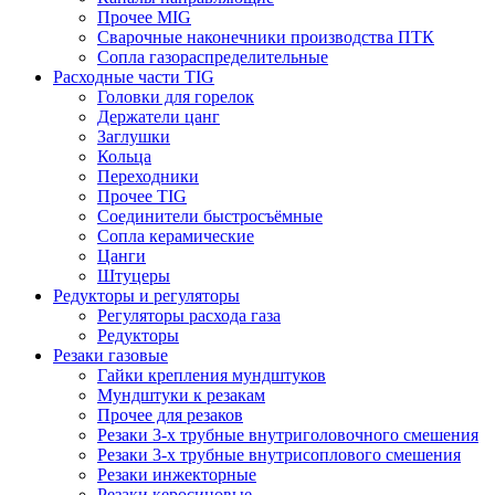
Прочее MIG
Сварочные наконечники производства ПТК
Сопла газораспределительные
Расходные части TIG
Головки для горелок
Держатели цанг
Заглушки
Кольца
Переходники
Прочее TIG
Соединители быстросъёмные
Сопла керамические
Цанги
Штуцеры
Редукторы и регуляторы
Регуляторы расхода газа
Редукторы
Резаки газовые
Гайки крепления мундштуков
Мундштуки к резакам
Прочее для резаков
Резаки 3-х трубные внутриголовочного смешения
Резаки 3-х трубные внутрисоплового смешения
Резаки инжекторные
Резаки керосиновые