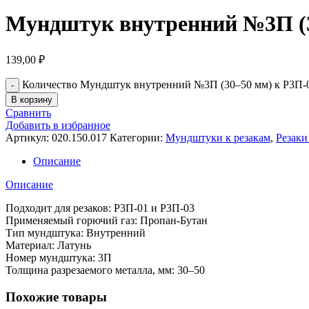
Мундштук внутренний №3П (3
139,00
₽
Количество Мундштук внутренний №3П (30–50 мм) к Р3П-
В корзину
Сравнить
Добавить в избранное
Артикул:
020.150.017
Категории:
Мундштуки к резакам
,
Резаки
Описание
Описание
Подходит для резаков: Р3П-01 и Р3П-03
Применяемый горючий газ: Пропан-Бутан
Тип мундштука: Внутренний
Материал: Латунь
Номер мундштука: 3П
Толщина разрезаемого металла, мм: 30–50
Похожие товары