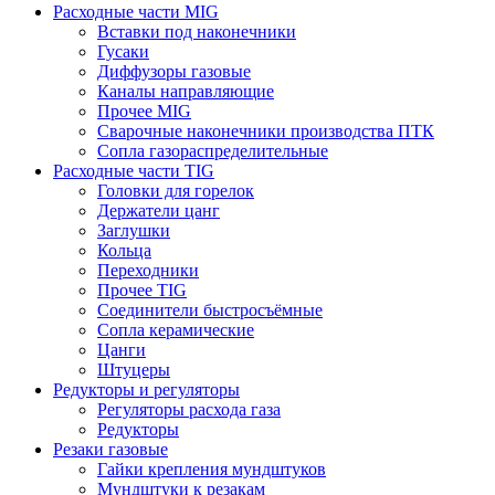
Расходные части MIG
Вставки под наконечники
Гусаки
Диффузоры газовые
Каналы направляющие
Прочее MIG
Сварочные наконечники производства ПТК
Сопла газораспределительные
Расходные части TIG
Головки для горелок
Держатели цанг
Заглушки
Кольца
Переходники
Прочее TIG
Соединители быстросъёмные
Сопла керамические
Цанги
Штуцеры
Редукторы и регуляторы
Регуляторы расхода газа
Редукторы
Резаки газовые
Гайки крепления мундштуков
Мундштуки к резакам