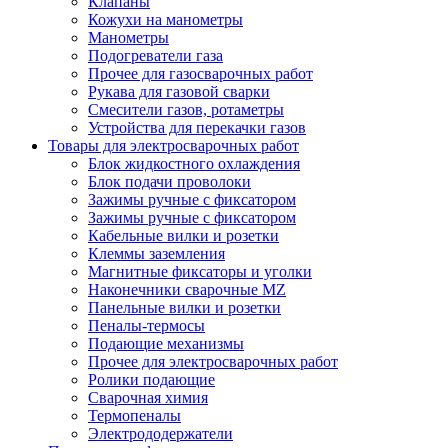
Клапаны
Кожухи на манометры
Манометры
Подогреватели газа
Прочее для газосварочных работ
Рукава для газовой сварки
Смесители газов, ротаметры
Устройства для перекачки газов
Товары для электросварочных работ
Блок жидкостного охлаждения
Блок подачи проволоки
Зажимы ручные с фиксатором
Зажимы ручные с фиксатором
Кабельные вилки и розетки
Клеммы заземления
Магнитные фиксаторы и уголки
Наконечники сварочные MZ
Панельные вилки и розетки
Пеналы-термосы
Подающие механизмы
Прочее для электросварочных работ
Ролики подающие
Сварочная химия
Термопеналы
Электрододержатели