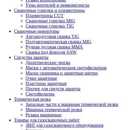
Узлы вентилей и ремкомплекты
Сварочные горелки и плазмотроны
Плазмотроны CUT
Сварочные горелки MIG
Сварочные горелки TIG
Сварочные инверторы
Аргонодуговая сварка TIG
Полуавтоматическая сварка MIG
Ручная дуговая сварка MMA
Сварка под флюсом SAW
Средства защиты
Диоптрические линзы
Маски с автоматическим светофильтром
Маски сварщика и защитные щитки
Очки защитные
Пластины защитные
Прочее для средств защиты
Светофильтры
Термическая резка
Запасные части к машинам термической резки
Машины термической резки
Резаки машинные
Товары для газосварочных работ
ЗИП для газосварочного оборудования