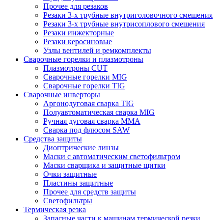
Прочее для резаков
Резаки 3-х трубные внутриголовочного смешения
Резаки 3-х трубные внутрисоплового смешения
Резаки инжекторные
Резаки керосиновые
Узлы вентилей и ремкомплекты
Сварочные горелки и плазмотроны
Плазмотроны CUT
Сварочные горелки MIG
Сварочные горелки TIG
Сварочные инверторы
Аргонодуговая сварка TIG
Полуавтоматическая сварка MIG
Ручная дуговая сварка MMA
Сварка под флюсом SAW
Средства защиты
Диоптрические линзы
Маски с автоматическим светофильтром
Маски сварщика и защитные щитки
Очки защитные
Пластины защитные
Прочее для средств защиты
Светофильтры
Термическая резка
Запасные части к машинам термической резки