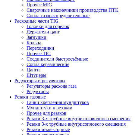
Прочее MIG
Сварочные наконечники производства ПТК
Сопла газораспределительные
Расходные части TIG
Головки для горелок
Держатели цанг
Заглушки
Кольца
Переходники
Прочее TIG
Соединители быстросъёмные
Сопла керамические
Цанги
Штуцеры
Редукторы и регуляторы
Регуляторы расхода газа
Редукторы
Резаки газовые
Гайки крепления мундштуков
Мундштуки к резакам
Прочее для резаков
Резаки 3-х трубные внутриголовочного смешения
Резаки 3-х трубные внутрисоплового смешения
Резаки инжекторные
Резаки керосиновые