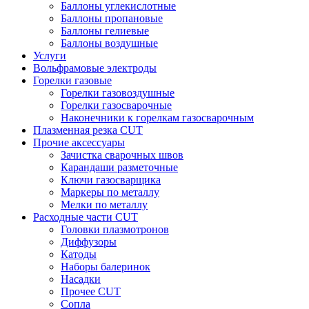
Баллоны углекислотные
Баллоны пропановые
Баллоны гелиевые
Баллоны воздушные
Услуги
Вольфрамовые электроды
Горелки газовые
Горелки газовоздушные
Горелки газосварочные
Наконечники к горелкам газосварочным
Плазменная резка CUT
Прочие аксессуары
Зачистка сварочных швов
Карандаши разметочные
Ключи газосварщика
Маркеры по металлу
Мелки по металлу
Расходные части CUT
Головки плазмотронов
Диффузоры
Катоды
Наборы балеринок
Насадки
Прочее CUT
Сопла