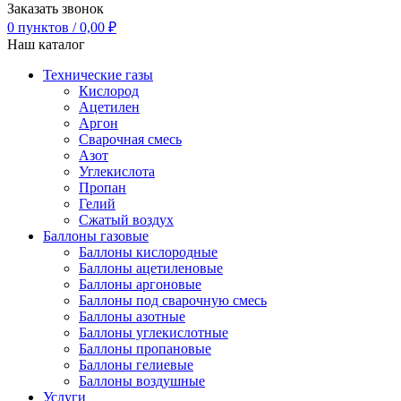
Заказать звонок
0
пунктов
/
0,00
₽
Наш каталог
Технические газы
Кислород
Ацетилен
Аргон
Сварочная смесь
Азот
Углекислота
Пропан
Гелий
Сжатый воздух
Баллоны газовые
Баллоны кислородные
Баллоны ацетиленовые
Баллоны аргоновые
Баллоны под сварочную смесь
Баллоны азотные
Баллоны углекислотные
Баллоны пропановые
Баллоны гелиевые
Баллоны воздушные
Услуги