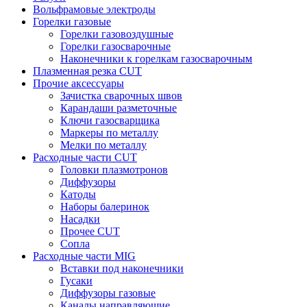
Вольфрамовые электроды
Горелки газовые
Горелки газовоздушные
Горелки газосварочные
Наконечники к горелкам газосварочным
Плазменная резка CUT
Прочие аксессуары
Зачистка сварочных швов
Карандаши разметочные
Ключи газосварщика
Маркеры по металлу
Мелки по металлу
Расходные части CUT
Головки плазмотронов
Диффузоры
Катоды
Наборы балеринок
Насадки
Прочее CUT
Сопла
Расходные части MIG
Вставки под наконечники
Гусаки
Диффузоры газовые
Каналы направляющие