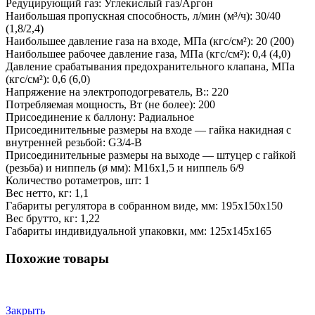
Редуцирующий газ: Углекислый газ/Аргон
Наибольшая пропускная способность, л/мин (м³/ч): 30/40
(1,8/2,4)
Наибольшее давление газа на входе, МПа (кгс/см²): 20 (200)
Наибольшее рабочее давление газа, МПа (кгс/см²): 0,4 (4,0)
Давление срабатывания предохранительного клапана, МПа
(кгс/см²): 0,6 (6,0)
Напряжение на электроподогреватель, В:: 220
Потребляемая мощность, Вт (не более): 200
Присоединение к баллону: Радиальное
Присоединительные размеры на входе — гайка накидная с
внутренней резьбой: G3/4-B
Присоединительные размеры на выходе — штуцер с гайкой
(резьба) и ниппель (ø мм): M16х1,5 и ниппель 6/9
Количество ротаметров, шт: 1
Вес нетто, кг: 1,1
Габариты регулятора в собранном виде, мм: 195х150х150
Вес брутто, кг: 1,22
Габариты индивидуальной упаковки, мм: 125х145х165
Похожие товары
Закрыть